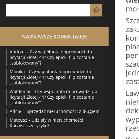
mom
Szc
zak
kon
NAJNOWSZE KOMENTARZE
pl
Andrzej
-
Czy wspólnota doprowadzi do
pen
licytacji Złotej 44? Czy epicki flip zostanie
sza
„zablokowany”?
jed
Monika
-
Czy wspólnota doprowadzi do
licytacji Złotej 44? Czy epicki flip zostanie
zos
„zablokowany”?
La
Waldemar
-
Czy wspólnota doprowadzi do
licytacji Złotej 44? Czy epicki flip zostanie
nie
„zablokowany”?
dek
Ad456
-
Sprzedaż nieruchomości z długiem
wyp
Mateusz
-
Udziały w nieruchomości .
Korzyść czy ryzyko?
rzec