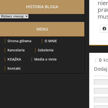
nie
HISTORIA BLOGA
pra
mus
Historia
Bloga
MENU
Strona główna
O MNIE
Kancelaria
Szkolenia
k
KSIĄŻKA
Media o mnie
{
0
Dodaj
Kontakt