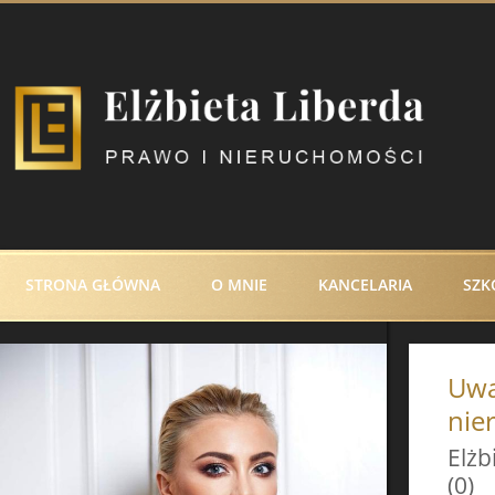
STRONA GŁÓWNA
O MNIE
KANCELARIA
SZK
Uwa
nie
Elż
(0)