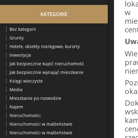
lok
w 
KATEGORIE
mie
cen
Bez kategorii
Grunty
Uwa
Hotele, obiekty noclegowe, kurorty
Wie
Inwestycje
pr
Jak bezpiecznie kupić nieruchomość
nie
Jak bezpiecznie wynająć mieszkanie
Poz
Księgi wieczyste
oka
Media
Mieszkanie po rozwodzie
Dok
Najem
wsk
Nieruchomości
kam
Nieruchomości w małżeństwie
cen
Nieruchomości w małżeństwie
rze