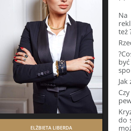
Na 
rek
też
Rze
?Co
być
spo
Jak
Czy
pew
Kry
do 
moż
ELŻBIETA LIBERDA