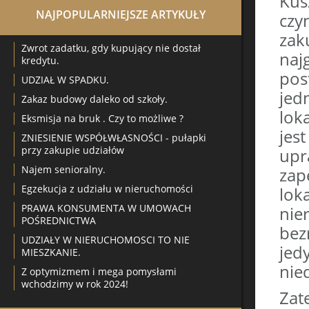
Ku
NAJPOPULARNIEJSZE ARTYKUŁY
czy
zak
Zwrot zadatku, gdy kupujący nie dostał
naj
kredytu.
pos
UDZIAŁ W SPADKU.
jed
Zakaz budowy daleko od szkoły.
lok
Eksmisja na bruk . Czy to możliwe ?
jes
ZNIESIENIE WSPÓŁWŁASNOŚCI - pułapki
przy zakupie udziałów
upr
Najem senioralny.
zap
Egzekucja z udziału w nieruchomości
lok
PRAWA KONSUMENTA W UMOWACH
nie
POŚREDNICTWA
bez
UDZIAŁY W NIERUCHOMOSCI TO NIE
je
MIESZKANIE.
nie
Z optymizmem i mega pomysłami
wchodzimy w rok 2024!
Zat