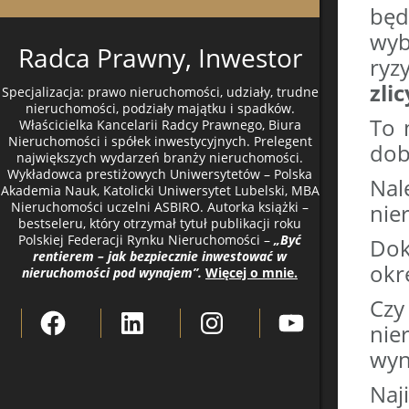
będ
wyb
Radca Prawny, Inwestor
ry
zli
Specjalizacja: prawo nieruchomości, udziały, trudne
nieruchomości, podziały majątku i spadków.
To 
Właścicielka Kancelarii Radcy Prawnego, Biura
Nieruchomości i spółek inwestycyjnych. Prelegent
dob
największych wydarzeń branży nieruchomości.
Wykładowca prestiżowych Uniwersytetów – Polska
Nal
Akademia Nauk, Katolicki Uniwersytet Lubelski, MBA
Nieruchomości uczelni ASBIRO. Autorka książki –
nie
bestseleru, który otrzymał tytuł publikacji roku
Polskiej Federacji Rynku Nieruchomości –
„Być
Dok
rentierem – jak bezpiecznie inwestować w
okre
nieruchomości pod wynajem”.
Więcej o mnie.
Czy
Facebook
LinkedIn
Instagram
YouTube
nie
wyn
Naj