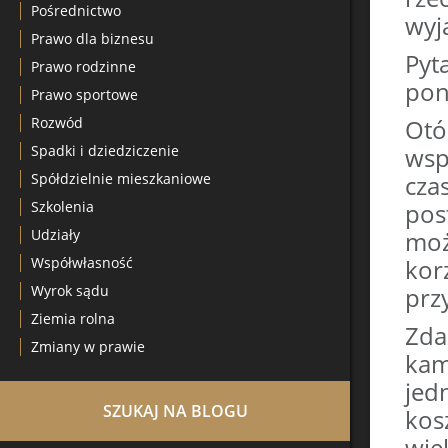
Pośrednictwo
wyj
Prawo dla biznesu
Pyt
Prawo rodzinne
pon
Prawo sportowe
Rozwód
Otó
Spadki i dziedziczenie
wsp
Spółdzielnie mieszkaniowe
cz
Szkolenia
po
Udziały
moż
Współwłasność
kor
Wyrok sądu
prz
Ziemia rolna
Zda
Zmiany w prawie
kam
jed
SZUKAJ NA BLOGU
kos
wie